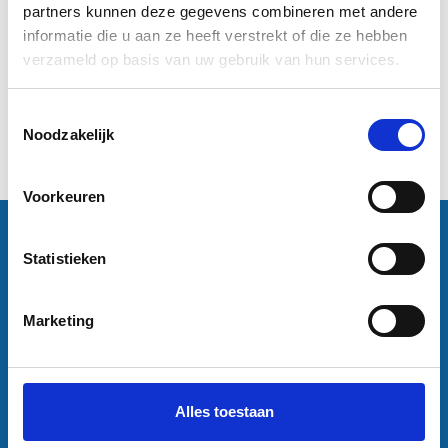
84,1 cm)
partners kunnen deze gegevens combineren met andere
informatie die u aan ze heeft verstrekt of die ze hebben
€4,95
verzameld op basis van uw gebruik van hun services.
Informatie
Toestemmingsselectie
Noodzakelijk
1
Voorkeuren
Contactgegevens
Statistieken
Sneleenposter.nl
Dorsmolen 12
1771 PA Wieringerwerf
info@sneleenposter.nl
Marketing
0227601566
37045320
NL804201614B01
Alles toestaan
Klantenservice