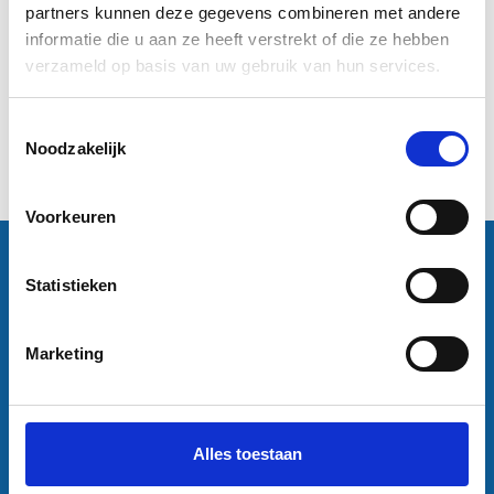
84,1 cm)
partners kunnen deze gegevens combineren met andere
informatie die u aan ze heeft verstrekt of die ze hebben
€4,95
verzameld op basis van uw gebruik van hun services.
Informatie
Toestemmingsselectie
Noodzakelijk
1
Voorkeuren
Contactgegevens
Statistieken
Sneleenposter.nl
Dorsmolen 12
1771 PA Wieringerwerf
info@sneleenposter.nl
Marketing
0227601566
37045320
NL804201614B01
Alles toestaan
Klantenservice