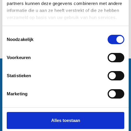
841 mm
partners kunnen deze gegevens combineren met andere
informatie die u aan ze heeft verstrekt of die ze hebben
€7,95
verzameld op basis van uw gebruik van hun services.
Informatie
Toestemmingsselectie
Noodzakelijk
1
Voorkeuren
Contactgegevens
Statistieken
Sneleenposter.nl
Dorsmolen 12
1771 PA Wieringerwerf
info@sneleenposter.nl
Marketing
0227601566
37045320
NL804201614B01
Alles toestaan
Klantenservice