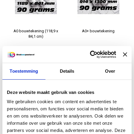
A0 bouwtekening (118,9 x
A0+ bouwtekening
84,1 cm)
€4,95
€5,95
Informatie
Informatie
Toestemming
Details
Over
Excl. btw
Deze website maakt gebruik van cookies
We gebruiken cookies om content en advertenties te
personaliseren, om functies voor social media te bieden
en om ons websiteverkeer te analyseren. Ook delen we
informatie over uw gebruik van onze site met onze
partners voor social media, adverteren en analyse. Deze
A0++ bouwtekening - 1500 x