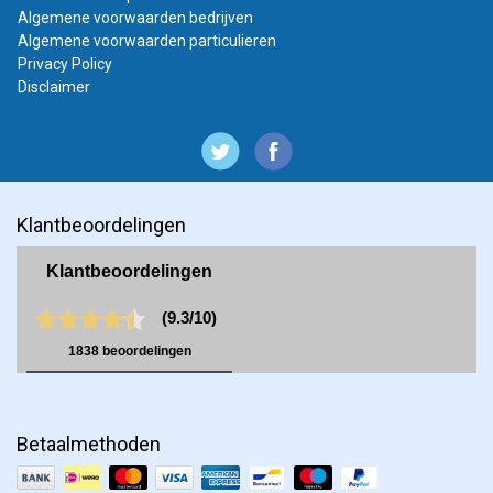
Dat hangt er vanaf, een A0 poster is
Algemene voorwaarden bedrijven
uiteraard weer prijziger dan een A3 poster.
Algemene voorwaarden particulieren
Wanneer kies ik voor waterbestendige
Privacy Policy
posters?
Eigenlijk op het moment dat je
Disclaimer
een poster langer mooi wilt houden dan
normaal. Uiteraard voor tuinposters en
posters voor buiten kies je altijd voor
kunststof posters.
Zijn de waterbestendige posters
milieuvriendelijk?
Ja onze waterbestendige
Klantbeoordelingen
posters zijn pvc-vrij en geheel recyclebaar.
Een eigen poster afdrukken en bestellen op
dit speciale materiaal kan je zonder zorgen
voor het milieu doen.
Behoud een tuinposter zijn kleur?
Onze
waterbestendige posters zijn kleurvast en
kan je kopen als tuinposter. Hij behoud zijn
kleur en zijn hierdoor erg geschikt voor
buitengebruik.
Zijn de kunststof posters glanzend?
Nee de
Betaalmethoden
kunststof posters drukken wij mat af,
hierdoor blijft het goed leesbaar. Ook