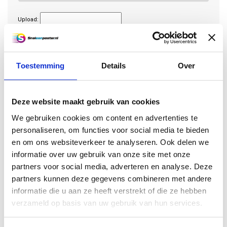
Upload:
Upload nog een bestand:
Koop 2 voor €10,00 per stuk en bespaar 23%
Toestemming
Details
Over
Koop 20 voor €7,50 per stuk en bespaar 42%
Deze website maakt gebruik van cookies
€12,95
We gebruiken cookies om content en advertenties te
Excl. btw
Toevoegen aan winkelwagen
personaliseren, om functies voor social media te bieden
en om ons websiteverkeer te analyseren. Ook delen we
informatie over uw gebruik van onze site met onze
partners voor social media, adverteren en analyse. Deze
partners kunnen deze gegevens combineren met andere
Informatie
informatie die u aan ze heeft verstrekt of die ze hebben
verzameld op basis van uw gebruik van hun services.
B2 kunststof poster afgedrukt op schitterend, dik
polypropyleen. Super mooie kleuren op dit duurzame
materiaal dat niet kreukt, niet bobbelt, niet kan scheuren en