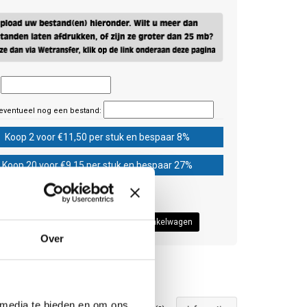
eventueel nog een bestand:
Koop 2 voor €11,50 per stuk en bespaar 8%
Koop 20 voor €9,15 per stuk en bespaar 27%
50
Over
 media te bieden en om ons