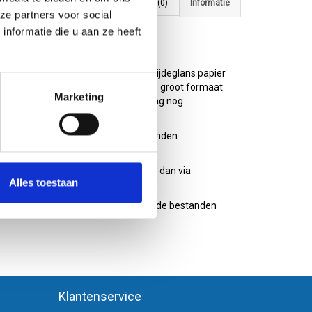
Tags (10)
Reviews (0)
Informatie
ze partners voor social
nformatie die u aan ze heeft
rvaste inkt op heel dik 250 grams zijdeglans papier
e posters wilt hebben, of uw foto's op groot formaat
Marketing
. Voor 14.00 uur besteld, dezelfde dag nog
ilt hebben, kunt u verschillende bestanden
f zijn ze groter dan 25mb? Stuur ze dan via
Alles toestaan
eleenposter.nl
. Heeft u vragen over de bestanden
Klantenservice