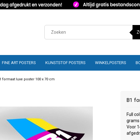
Z
FINE ART POSTERS
KUNSTSTOF POSTERS
WINKELPOSTERS
B
1 formaat luxe poster 100 x 70 cm
B1 fo
Full c
grams 
Voor 1
afgedr