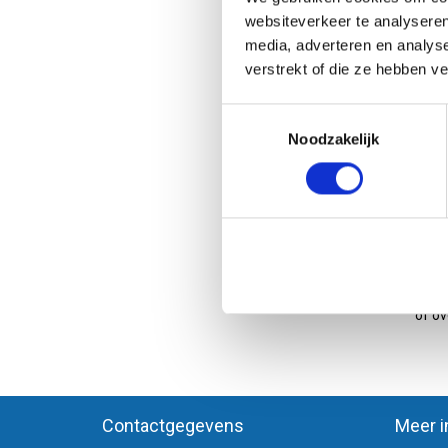
websiteverkeer te analyseren
media, adverteren en analys
verstrekt of die ze hebben v
B1 
B1 fo
Toestemmingsselectie
van e
Noodzakelijk
wilt 
afged
Varia
aanle
U kun
Wetr
Klein
of ov
Contactgegevens
Meer i