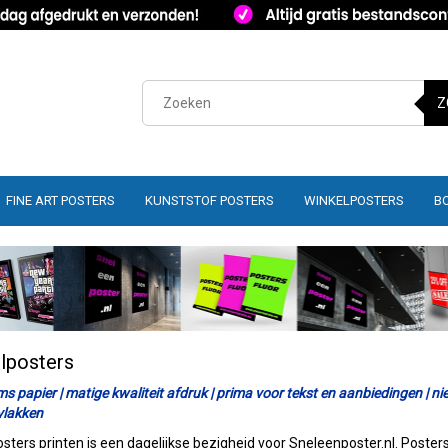
Z
FINE ART POSTERS
KUNSTSTOF POSTERS
WINKELPOSTERS
B
lposters
s papier | matige kwaliteit afdruk | prima voor tekst en aanbiedingen | nie
 vlakken
sters printen is een dagelijkse bezigheid voor Sneleenposter.nl. Posters