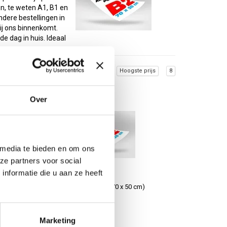
en, te weten A1, B1 en
andere bestellingen in
ij ons binnenkomt.
e dag in huis. Ideaal
of acties voor de
Hoogste prijs
8
Zo weet u zeker dat
Over
 mail en vermeld
 vermelden om
werp? Geef het
et door u gewenste
e levertijden.
 media te bieden en om ons
ze partners voor social
nformatie die u aan ze heeft
en kwaliteit. De
cm)
Winkel posters B2 (70 x 50 cm)
t op worden afgedrukt
oto's af laten drukken
bruiken. Heeft u
et ons op
€2,40
Marketing