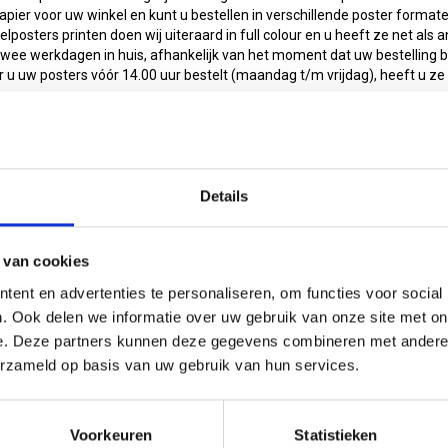
pier voor uw winkel en kunt u bestellen in verschillende poster format
elposters printen doen wij uiteraard in full colour en u heeft ze net als 
twee werkdagen in huis, afhankelijk van het moment dat uw bestelling b
u uw posters vóór 14.00 uur bestelt (maandag t/m vrijdag), heeft u ze d
w winkel met onze posters te versieren voor uw speciale aanbiedingen 
Lees meer
nnen uw winkelposters printen voor een scherpe prijs
€
0
€
10
inkelposters printen? Dan kunt u hiervoor zelf een ontwerp aandragen. 
Details
gn van de posters matcht met uw winkel. Stuur ons uw bestand via de e
hoeveel exemplaren u wenst. U kunt dit eenvoudig in de bestandsnaam
anden te voorkomen. Mogen wij vijf winkelposters printen van een ont
 van cookies
dan bijvoorbeeld de naam 5x_posterA.pdf. Zo krijgt u gegarandeerd h
osters
. Winkelposters printen kan vanaf vijf stuks en uiteraard met snell
ent en advertenties te personaliseren, om functies voor social
. Ook delen we informatie over uw gebruik van onze site met on
w winkel er fantastisch uitzien met onze posters
e. Deze partners kunnen deze gegevens combineren met andere i
j Sneleenposter.nl uw winkelposters laat printen, dan rekent u op service 
erzameld op basis van uw gebruik van hun services.
nkel posters B1 (100 x 70 cm)
Winkel posters A1 (84,1 x 59,4 
zijn geschikt voor een clickbord of een stoepbord. Foto's kunnen er nie
 kwaliteit van de afdruk hiervoor niet voldoende is. Wilt u posters met f
winkel? Hiervoor kunt u bijvoorbeeld
kunststofposters
of
luxe posters
ge
over ons
of het laten printen van winkelposters? Neemt u dan contact m
€6,50
€3,99
Voorkeuren
Statistieken