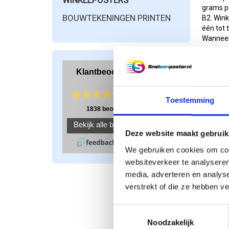
WINKELPOSTERS
grams pa
BOUWTEKENINGEN PRINTEN
B2. Wink
één tot 
Wanneer 
dus om u
klanten.
Wij ku
Wilt u w
Toestemming
het desi
hierbij 
misverst
Deze website maakt gebruik
bestand 
aantal
p
We gebruiken cookies om cont
websiteverkeer te analyseren
Laat u
media, adverteren en analys
Als u bi
verstrekt of die ze hebben v
Wi
posters 
omdat de
Toestemmingsselectie
voor uw 
vragen
Noodzakelijk