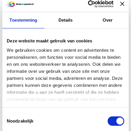
Informatie
Toestemming
Details
Over
A3 poster (42 x 29,7 cm)
Full colour A3 poster afgedrukt op 170
Deze website maakt gebruik van cookies
grams papier, super kwaliteit! Voor
14.00 uur besteld, dezelfde dag nog
We gebruiken cookies om content en advertenties te
geprint en verzonden! (ma t/m vr.)
personaliseren, om functies voor social media te bieden
en om ons websiteverkeer te analyseren. Ook delen we
€4,50
informatie over uw gebruik van onze site met onze
Vergelijk
partners voor social media, adverteren en analyse. Deze
Informatie
partners kunnen deze gegevens combineren met andere
informatie die u aan ze heeft verstrekt of die ze hebben
verzameld op basis van uw gebruik van hun services.
A4 poster (29,7 x 21 cm)
Toestemmingsselectie
Full colour A4 poster van de allerbeste
Noodzakelijk
kwaliteit, afgedrukt op schitterend 170
grams papier. Voor 14.00 uur besteld,