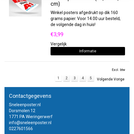
cm)
Winkel posters afgedrukt op dik 160
grams papier. Voor 14.00 uur besteld,
de volgende dag in huis!
€3,99
Vergelijk
Informatie
Excl. btw
1
2
3
4
5
Volgende Vorige
Contactgegevens
Sneleenposter.nl
Dorsmolen 12
1771 PA Wieringerwerf
info@sneleenposter.nl
0227601566