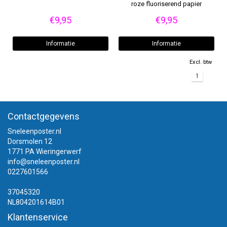
roze fluoriserend papier
€9,95
€9,95
Informatie
Informatie
Excl. btw
1
Contactgegevens
Sneleenposter.nl
Dorsmolen 12
1771 PA Wieringerwerf
info@sneleenposter.nl
0227601566
37045320
NL804201614B01
Klantenservice