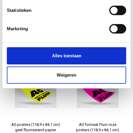
Statistieken
A0 posters (118,9 x 84,1 cm)
A0 posters (118,9 x 84,1 cm)
Marketing
oranje fluoriserend papier
groen fluoriserend papier
€9,95
€9,95
Alles toestaan
Informatie
Informatie
Weigeren
A0 posters (118,9 x 84,1 cm)
A0 formaat Fluor roze
geel fluoriserend papier
posters (118,9 x 84,1 cm)