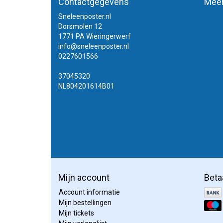
Contactgegevens
Meer
Sneleenposter.nl
Dorsmolen 12
1771 PA Wieringerwerf
info@sneleenposter.nl
0227601566
37045320
NL804201614B01
Mijn account
Beta
Account informatie
Mijn bestellingen
Mijn tickets