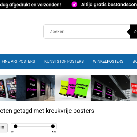
Z
FINE ART POSTERS
KUNSTSTOF POSTERS
WINKELPOSTERS
B
cten getagd met kreukvrije posters
€
0
€
35