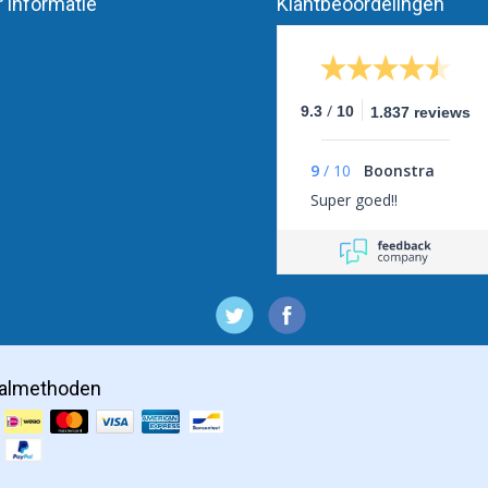
 informatie
Klantbeoordelingen
/
9.3
10
1.837 reviews
9
/
10
Boonstra
Super goed‼️
almethoden