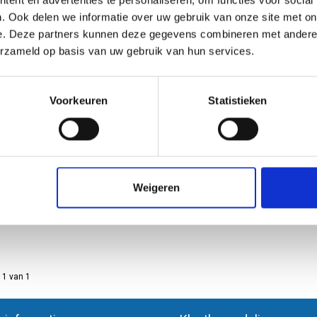
ent en advertenties te personaliseren, om functies voor social
A2 kunststof poster op schitterend, dik pol
. Ook delen we informatie over uw gebruik van onze site met on
in huis!
e. Deze partners kunnen deze gegevens combineren met andere i
€10,50
erzameld op basis van uw gebruik van hun services.
Vergelijk
Voorkeuren
Statistieken
A3 kunststof poster (42 x 29,7 cm
A3 kunststof poster op schitterend, dik pol
in huis!
€7,50
Weigeren
Vergelijk
 1 van 1