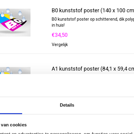
B0 kunststof poster (140 x 100 cm
B0 kunststof poster op schitterend, dik pol
in huis!
€34,50
Vergelijk
A1 kunststof poster (84,1 x 59,4 c
A1 kunststof poster op schitterend, dik pol
in huis!
€16,95
Vergelijk
Details
 van cookies
A2 kunststof poster (59,4 x 42 cm