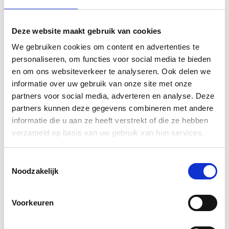
A2 kunststof poster (59,4 x 42
cm)
Deze website maakt gebruik van cookies
A2 kunststof poster op schitterend, dik
polypropyleen. Voor 14.00 uur besteld,
We gebruiken cookies om content en advertenties te
de volgende dag in huis!
personaliseren, om functies voor social media te bieden
en om ons websiteverkeer te analyseren. Ook delen we
€10,50
informatie over uw gebruik van onze site met onze
Vergelijk
partners voor social media, adverteren en analyse. Deze
Informatie
partners kunnen deze gegevens combineren met andere
informatie die u aan ze heeft verstrekt of die ze hebben
verzameld op basis van uw gebruik van hun services.
A3 kunststof poster (42 x 29,7
cm)
Toestemmingsselectie
A3 kunststof poster op schitterend, dik
Noodzakelijk
polypropyleen. Voor 14.00 uur besteld,
de volgende dag in huis!
Voorkeuren
€7,50
Vergelijk