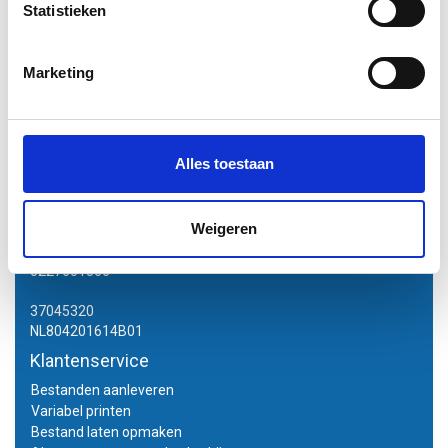
Statistieken
Informatie
Marketing
Excl. btw
1
Contactgegevens
Alles toestaan
Sneleenposter.nl
Dorsmolen 12
Weigeren
1771 PA Wieringerwerf
info@sneleenposter.nl
0227601566
37045320
NL804201614B01
Klantenservice
Bestanden aanleveren
Variabel printen
Bestand laten opmaken