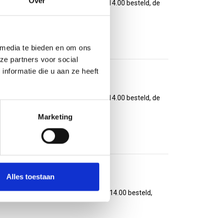
Over
ms FSC gecertificeerd papier. Voor 14.00 besteld, de
 media te bieden en om ons
ze partners voor social
nformatie die u aan ze heeft
)
ms FSC gecertificeerd papier. Voor 14.00 besteld, de
Marketing
Alles toestaan
m)
ams FSC gecertificeerd papier. Voor 14.00 besteld,