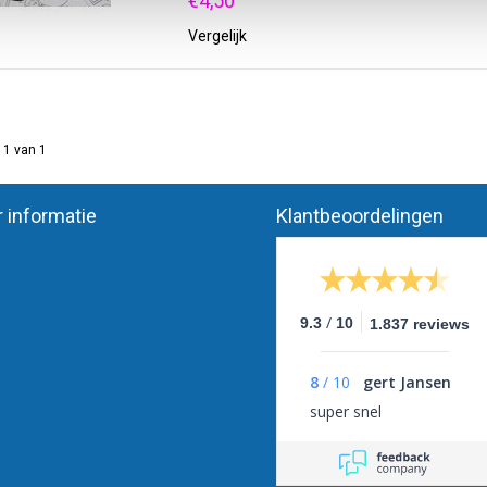
€4,50
Vergelijk
 1 van 1
 informatie
Klantbeoordelingen
/
9.3
10
1.837 reviews
8
/
10
gert Jansen
super snel