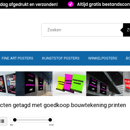
Z
FINE ART POSTERS
KUNSTSTOF POSTERS
WINKELPOSTERS
B
cten getagd met goedkoop bouwtekening printen
€
0
€
10