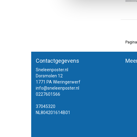
Pagina
Contactgegevens
Meer
Sneleenposter.nl
Dorsmolen 12
1771 PA Wieringerwerf
info@sneleenposter.nl
0227601566
37045320
NL804201614B01