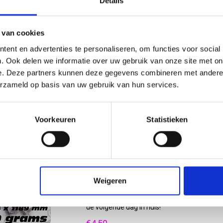
Details
A0+ bouwtekening in kleur geprint op 90 gra
volgende dag in huis! 130 x 91,4 cm
€5,95
 van cookies
Vergelijk
ent en advertenties te personaliseren, om functies voor social
. Ook delen we informatie over uw gebruik van onze site met on
e. Deze partners kunnen deze gegevens combineren met andere i
A0 bouwtekening (118,9 x 84,1 cm
erzameld op basis van uw gebruik van hun services.
A0 bouwtekening in kleur geprint op 120 gra
volgende dag in huis!
Voorkeuren
Statistieken
€4,95
Vergelijk
Weigeren
A1 + bouwtekening (118,9 x 59,4 c
A1 + bouwtekening in kleur geprint op 90 gr
de volgende dag in huis!