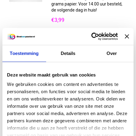
grams papier. Voor 14.00 uur besteld,
de volgende dag in huis!
€3,99
Vergelijk
Informatie
Toestemming
Details
Over
Winkel posters B1 (100 x 70
cm)
Deze website maakt gebruik van cookies
Winkel posters B1 formaat afgedrukt
op dik 160 grams papier. Voor 14.00 uur
We gebruiken cookies om content en advertenties te
besteld, de volgende dag in huis !
personaliseren, om functies voor social media te bieden
en om ons websiteverkeer te analyseren. Ook delen we
€6,50
informatie over uw gebruik van onze site met onze
Vergelijk
partners voor social media, adverteren en analyse. Deze
Informatie
partners kunnen deze gegevens combineren met andere
informatie die u aan ze heeft verstrekt of die ze hebben
verzameld op basis van uw gebruik van hun services.
Excl. btw