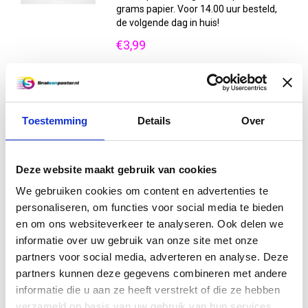
grams papier. Voor 14.00 uur besteld,
de volgende dag in huis!
€3,99
Vergelijk
Informatie
Toestemming
Details
Over
Winkel posters B1 (100 x 70
cm)
Deze website maakt gebruik van cookies
Winkel posters B1 formaat afgedrukt
op dik 160 grams papier. Voor 14.00 uur
We gebruiken cookies om content en advertenties te
besteld, de volgende dag in huis !
personaliseren, om functies voor social media te bieden
en om ons websiteverkeer te analyseren. Ook delen we
€6,50
informatie over uw gebruik van onze site met onze
Vergelijk
partners voor social media, adverteren en analyse. Deze
Informatie
partners kunnen deze gegevens combineren met andere
informatie die u aan ze heeft verstrekt of die ze hebben
verzameld op basis van uw gebruik van hun services.
Excl. btw