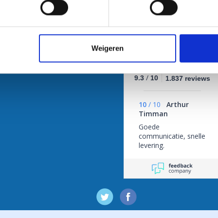
 1 van 1
 informatie
Klantbeoordelingen
Weigeren
/
9.3
10
1.837 reviews
10
/
10
Arthur
Timman
Goede
communicatie, snelle
levering.