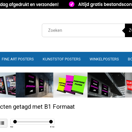
Z
FINE ART POSTERS
KUNSTSTOF POSTERS
WINKELPOSTERS
B
cten getagd met B1 Formaat
€
0
€
10