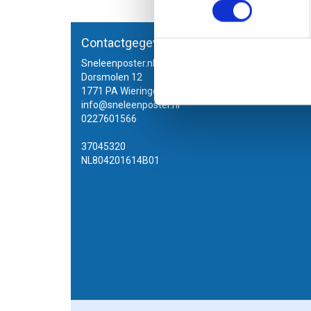
Pagina
Contactgegevens
Meer
Sneleenposter.nl
Dorsmolen 12
1771 PA Wieringerwerf
info@sneleenposter.nl
0227601566
37045320
NL804201614B01