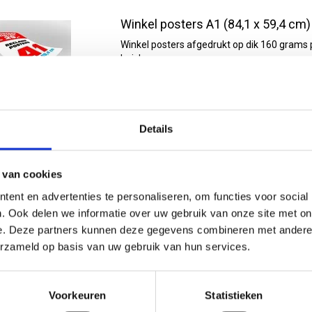
Winkel posters A1 (84,1 x 59,4 cm)
Winkel posters afgedrukt op dik 160 grams p
huis!
€3,99
Vergelijk
Details
Winkel posters B1 (100 x 70 cm)
 van cookies
Winkel posters B1 formaat afgedrukt op dik
volgende dag in huis !
ent en advertenties te personaliseren, om functies voor social
. Ook delen we informatie over uw gebruik van onze site met on
€6,50
e. Deze partners kunnen deze gegevens combineren met andere i
Vergelijk
erzameld op basis van uw gebruik van hun services.
Voorkeuren
Statistieken