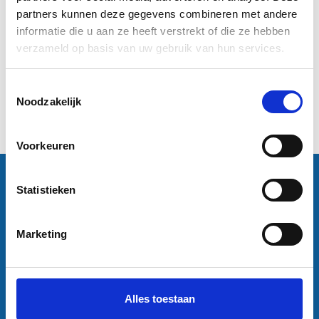
partners kunnen deze gegevens combineren met andere
informatie die u aan ze heeft verstrekt of die ze hebben
€4,95
€2,95
verzameld op basis van uw gebruik van hun services.
Informatie
Informatie
Toestemmingsselectie
Excl. btw
Noodzakelijk
1
Voorkeuren
Contactgegevens
Statistieken
Sneleenposter.nl
Dorsmolen 12
1771 PA Wieringerwerf
Marketing
info@sneleenposter.nl
0227601566
37045320
NL804201614B01
Alles toestaan
Klantenservice