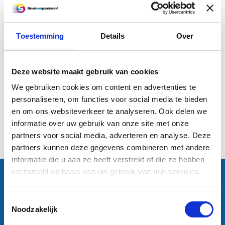
Toestemming
Details
Over
A2 bouwtekening (59,4 x 42
cm)
Deze website maakt gebruik van cookies
€3,25
We gebruiken cookies om content en advertenties te
personaliseren, om functies voor social media te bieden
Informatie
en om ons websiteverkeer te analyseren. Ook delen we
informatie over uw gebruik van onze site met onze
1
partners voor social media, adverteren en analyse. Deze
partners kunnen deze gegevens combineren met andere
informatie die u aan ze heeft verstrekt of die ze hebben
verzameld op basis van uw gebruik van hun services.
Contactgegevens
Sneleenposter.nl
Dorsmolen 12
Toestemmingsselectie
1771 PA Wieringerwerf
Noodzakelijk
info@sneleenposter.nl