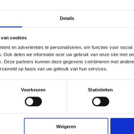
met ons op door te bellen naar
0227601566
of een e-mail te sturen naa
eleenposter.nl
. We vertellen u graag meer over de mogelijkheden en vo
.
Details
 van cookies
ent en advertenties te personaliseren, om functies voor social
. Ook delen we informatie over uw gebruik van onze site met on
e. Deze partners kunnen deze gegevens combineren met andere i
ne Art poster A3 - 29,7 x 42 cm
Fine Art poster A0 - 84,1 x 118,9
erzameld op basis van uw gebruik van hun services.
€7,50
€32,50
Voorkeuren
Statistieken
Weigeren