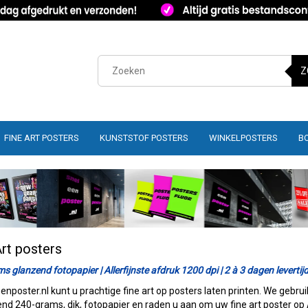
Z
FINE ART POSTERS
KUNSTSTOF POSTERS
WINKELPOSTERS
B
Art posters
s glanzend fotopapier | Allerfijnste afdruk 1200 dpi | 2 à 3 dagen levertij
eenposter.nl kunt u prachtige fine art op posters laten printen. We gebru
end 240-grams, dik, fotopapier en raden u aan om uw fine art poster op