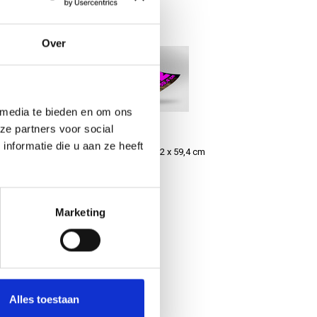
r
orzien u van advies
Over
 media te bieden en om ons
ze partners voor social
nformatie die u aan ze heeft
 cm
Fine Art poster A2 - 42 x 59,4 cm
€11,50
Marketing
Alles toestaan