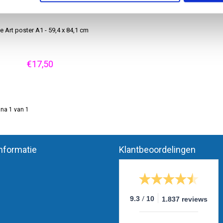
e Art poster A1 - 59,4 x 84,1 cm
€17,50
na 1 van 1
nformatie
Klantbeoordelingen
/
9.3
10
1.837 reviews