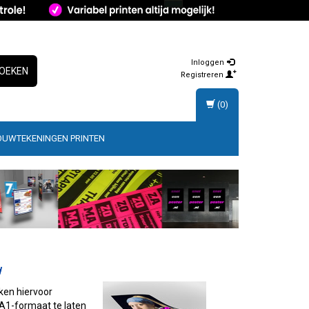
Inloggen
OEKEN
Registreren
(0)
OUWTEKENINGEN PRINTEN
d
iken hiervoor
 A1-formaat te laten