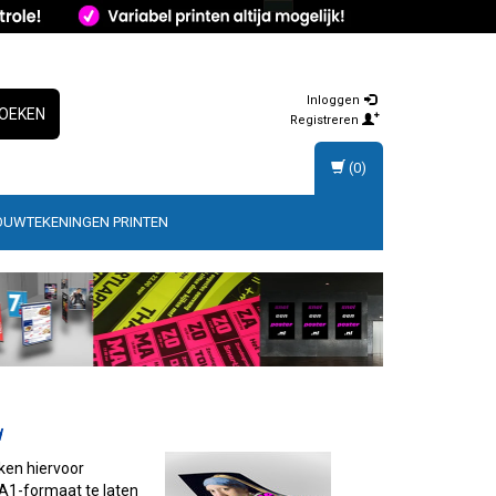
Inloggen
OEKEN
Registreren
(0)
OUWTEKENINGEN PRINTEN
d
iken hiervoor
 A1-formaat te laten