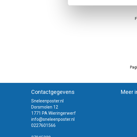
F
Pagi
Contactgegevens
Meer i
Sneleenposter.nl
Dorsmolen 12
1771 PA Wieringerwerf
info@sneleenposter.nl
0227601566