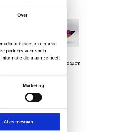
r
orzien u van advies
Over
 media te bieden en om ons
ze partners voor social
nformatie die u aan ze heeft
Fine Art poster 40 x 50 cm
€8,95
Marketing
Alles toestaan