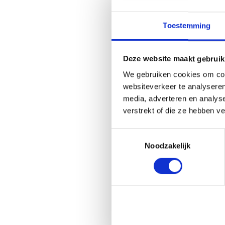
contact 
info@sn
op maat
Toestemming
Deze website maakt gebruik
We gebruiken cookies om cont
websiteverkeer te analyseren
media, adverteren en analys
Fi
verstrekt of die ze hebben v
Toestemmingsselectie
Noodzakelijk