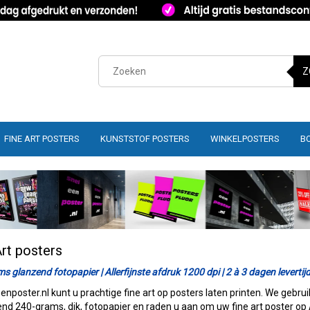
Z
FINE ART POSTERS
KUNSTSTOF POSTERS
WINKELPOSTERS
B
Art posters
s glanzend fotopapier | Allerfijnste afdruk 1200 dpi | 2 à 3 dagen levertij
eenposter.nl kunt u prachtige fine art op posters laten printen. We gebru
end 240-grams, dik, fotopapier en raden u aan om uw fine art poster op