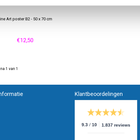
ine Art poster B2 - 50 x 70 cm
€12,50
na 1 van 1
nformatie
Klantbeoordelingen
/
9.3
10
1.837 reviews