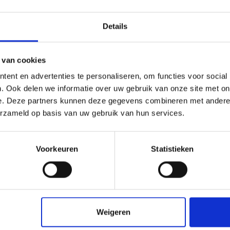
met ons op door te bellen naar
0227601566
of een e-mail te sturen naa
eleenposter.nl
. We vertellen u graag meer over de mogelijkheden en vo
.
Details
 van cookies
ent en advertenties te personaliseren, om functies voor social
. Ook delen we informatie over uw gebruik van onze site met on
e. Deze partners kunnen deze gegevens combineren met andere i
ne Art poster A3 - 29,7 x 42 cm
Fine Art poster 30x 40 cm
erzameld op basis van uw gebruik van hun services.
€7,50
€7,20
Voorkeuren
Statistieken
Weigeren