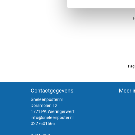
F
Pagi
Contactgegevens
Meer i
Sneleenposter.nl
Dorsmolen 12
1771 PA Wieringerwerf
info@sneleenposter.nl
0227601566