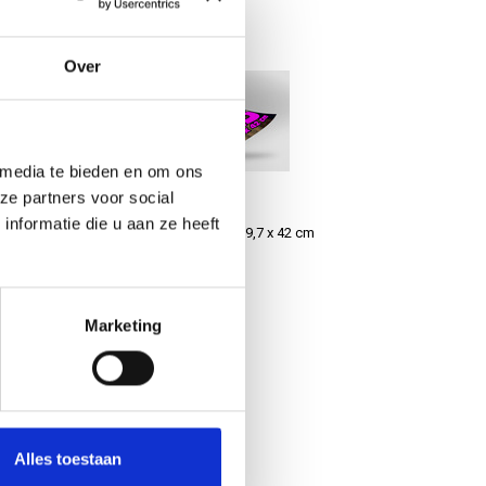
r
orzien u van advies
Over
 media te bieden en om ons
ze partners voor social
nformatie die u aan ze heeft
cm
Fine Art poster A3 - 29,7 x 42 cm
€7,50
Marketing
Alles toestaan