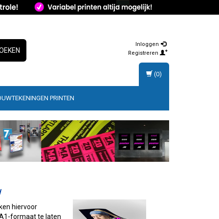
Inloggen
OEKEN
Registreren
(0)
OUWTEKENINGEN PRINTEN
d
iken hiervoor
 A1-formaat te laten