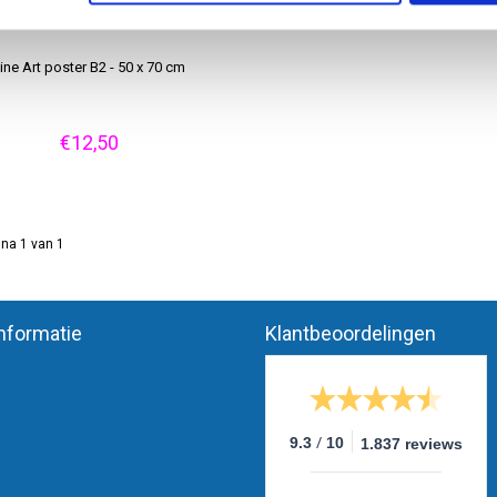
ine Art poster B2 - 50 x 70 cm
€12,50
na 1 van 1
nformatie
Klantbeoordelingen
/
9.3
10
1.837 reviews