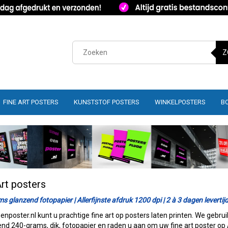
Z
FINE ART POSTERS
KUNSTSTOF POSTERS
WINKELPOSTERS
B
Art posters
s glanzend fotopapier | Allerfijnste afdruk 1200 dpi | 2 à 3 dagen levertij
eenposter.nl kunt u prachtige fine art op posters laten printen. We gebru
end 240-grams, dik, fotopapier en raden u aan om uw fine art poster op