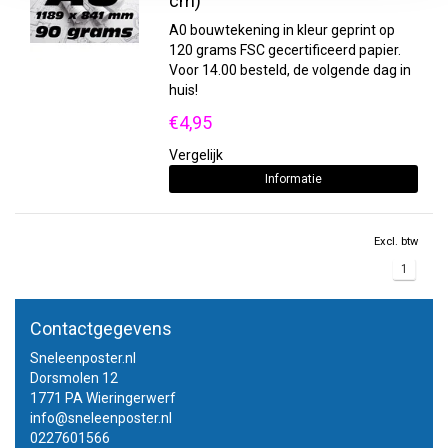
cm)
A0 bouwtekening in kleur geprint op
120 grams FSC gecertificeerd papier.
Voor 14.00 besteld, de volgende dag in
huis!
€4,95
Vergelijk
Informatie
Excl. btw
1
Contactgegevens
Sneleenposter.nl
Dorsmolen 12
1771 PA Wieringerwerf
info@sneleenposter.nl
0227601566