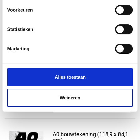
€7,95
Voorkeuren
Vergelijk
Informatie
Statistieken
Marketing
A0+ bouwtekening
A0+ bouwtekening in kleur geprint op
90 grams FSC gecertificeerd papier.
Voor 14.00 besteld, de volgende dag in
Alles toestaan
huis! 130 x 91,4 cm
€5,95
Weigeren
Vergelijk
Informatie
A0 bouwtekening (118,9 x 84,1