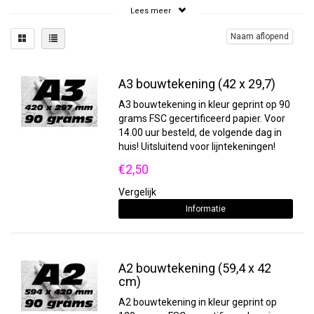
bouwtekeningen printen? Dan zult u daarvoor in
Lees meer
de meeste gevallen een beroep moeten doen op
een extern bedrijf. Wij kunnen uw
Naam aflopend
bouwtekeningen perfect afdrukken, zowel in
zwart-wit als in full colour. De bouwtekening
wordt geprint met watervaste inkt op een poster
A3 bouwtekening (42 x 29,7)
van stevig 90-grams papier. Hierdoor blijft de
tekening langer scherp en bruikbaar, ook op een
A3 bouwtekening in kleur geprint op 90
bouwplaats.
grams FSC gecertificeerd papier. Voor
14.00 uur besteld, de volgende dag in
Laat uw bouwtekeningen printen door
huis! Uitsluitend voor lijntekeningen!
een professional
€2,50
Wij van Sneleenposter.nl kunnen uw
bouwtekeningen printen in een uitstekende
Vergelijk
kwaliteit. Door te kiezen voor full colour, kunt u
Informatie
veel gedetailleerdere
ontwerpen voor uw poster
op de tekening zetten. Dit schept ook meteen
meer duidelijkheid voor degenen die met de
tekening dienen te werken. Een bouwtekening
A2 bouwtekening (59,4 x 42
printen op een poster is voor ons dagelijks werk.
cm)
Reken daarom altijd op professionele kwaliteit en
A2 bouwtekening in kleur geprint op
een stevige poster van uw bouwtekening. U heeft