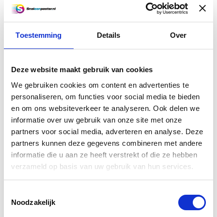
A1 + bouwtekening (118,9 x
59,4 cm)
Toestemming
Details
Over
A1 + bouwtekening in kleur geprint op
90 grams FSC gecertificeerd papier.
Voor 14.00 besteld, de volgende dag in
Deze website maakt gebruik van cookies
huis!
We gebruiken cookies om content en advertenties te
€4,50
personaliseren, om functies voor social media te bieden
en om ons websiteverkeer te analyseren. Ook delen we
Vergelijk
informatie over uw gebruik van onze site met onze
Informatie
partners voor social media, adverteren en analyse. Deze
partners kunnen deze gegevens combineren met andere
informatie die u aan ze heeft verstrekt of die ze hebben
A0++ bouwtekening - 1500 x
verzameld op basis van uw gebruik van hun services.
841 mm
A0++ bouwtekening in kleur geprint op
Toestemmingsselectie
90 grams FSC gecertificeerd papier.
Noodzakelijk
Voor 14.00 besteld, de volgende dag in
huis! Uitsluitend voor lijntekeningen