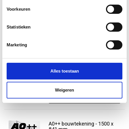
€4,95
Voorkeuren
Vergelijk
Informatie
Statistieken
Marketing
A0+ bouwtekening
A0+ bouwtekening in kleur geprint op
90 grams FSC gecertificeerd papier.
Voor 14.00 besteld, de volgende dag in
Alles toestaan
huis! 130 x 91,4 cm
€5,95
Weigeren
Vergelijk
Informatie
A0++ bouwtekening - 1500 x