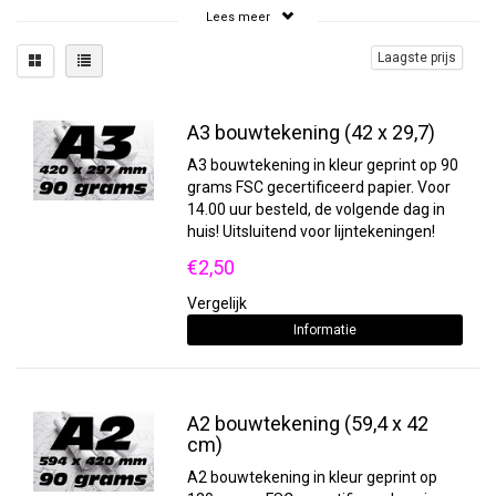
bouwtekeningen printen? Dan zult u daarvoor in
Lees meer
de meeste gevallen een beroep moeten doen op
een extern bedrijf. Wij kunnen uw
Laagste prijs
bouwtekeningen perfect afdrukken, zowel in
zwart-wit als in full colour. De bouwtekening
wordt geprint met watervaste inkt op een poster
A3 bouwtekening (42 x 29,7)
van stevig 90-grams papier. Hierdoor blijft de
tekening langer scherp en bruikbaar, ook op een
A3 bouwtekening in kleur geprint op 90
bouwplaats.
grams FSC gecertificeerd papier. Voor
14.00 uur besteld, de volgende dag in
Laat uw bouwtekeningen printen door
huis! Uitsluitend voor lijntekeningen!
een professional
€2,50
Wij van Sneleenposter.nl kunnen uw
bouwtekeningen printen in een uitstekende
Vergelijk
kwaliteit. Door te kiezen voor full colour, kunt u
Informatie
veel gedetailleerdere
ontwerpen voor uw poster
op de tekening zetten. Dit schept ook meteen
meer duidelijkheid voor degenen die met de
tekening dienen te werken. Een bouwtekening
A2 bouwtekening (59,4 x 42
printen op een poster is voor ons dagelijks werk.
cm)
Reken daarom altijd op professionele kwaliteit en
A2 bouwtekening in kleur geprint op
een stevige poster van uw bouwtekening. U heeft