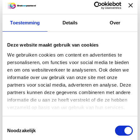
A1 + bouwtekening (118,9 x
59,4 cm)
Toestemming
Details
Over
A1 + bouwtekening in kleur geprint op
90 grams FSC gecertificeerd papier.
Voor 14.00 besteld, de volgende dag in
Deze website maakt gebruik van cookies
huis!
We gebruiken cookies om content en advertenties te
€4,50
personaliseren, om functies voor social media te bieden
en om ons websiteverkeer te analyseren. Ook delen we
Vergelijk
informatie over uw gebruik van onze site met onze
Informatie
partners voor social media, adverteren en analyse. Deze
partners kunnen deze gegevens combineren met andere
informatie die u aan ze heeft verstrekt of die ze hebben
A0 bouwtekening (118,9 x 84,1
verzameld op basis van uw gebruik van hun services.
cm)
A0 bouwtekening in kleur geprint op
Toestemmingsselectie
120 grams FSC gecertificeerd papier.
Noodzakelijk
Voor 14.00 besteld, de volgende dag in
huis!