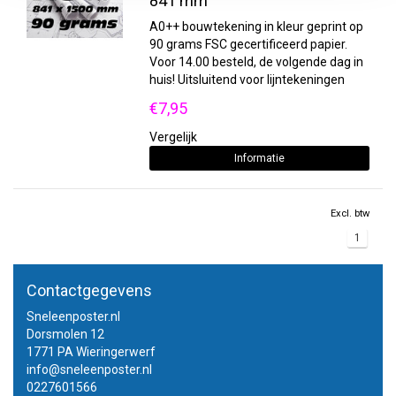
841 mm
A0++ bouwtekening in kleur geprint op
90 grams FSC gecertificeerd papier.
Voor 14.00 besteld, de volgende dag in
huis! Uitsluitend voor lijntekeningen
€7,95
Vergelijk
Informatie
Excl. btw
1
Contactgegevens
Sneleenposter.nl
Dorsmolen 12
1771 PA Wieringerwerf
info@sneleenposter.nl
0227601566